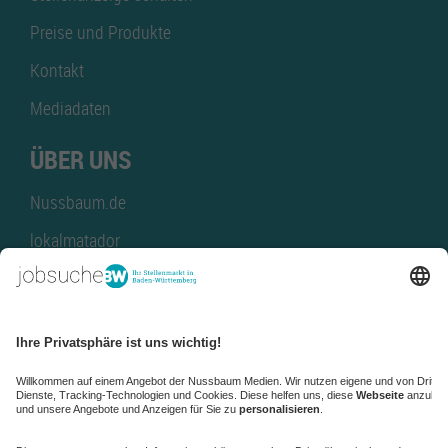
Preise und Produkte
Kontakt
Mediadaten
ÜBER UNS
Nussbaum.de
lokalmatador
kaufinBW
Nussbaum Club
NussbaumID
Nussbaum Medien