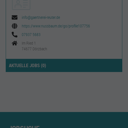
info@gaertnerei-reuter.de
https://www.nussbaum.de/go/profile107756
07937 5683
Im Ried 1
74677 Dörzbach
AKTUELLE JOBS (
0
)