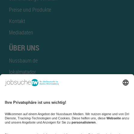
Preise und Produkte
Kontakt
Mediadaten
ÜBER UNS
Nussbaum.de
lokalmatador
kaufinBW
Nussbaum Club
NussbaumID
Nussbaum Medien