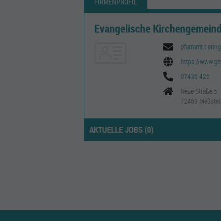
FIRMENPROFIL
Evangelische Kirchengemeind
pfarramt.tieri
https://www.ge
07436 426
Neue Straße 5
72469 Meßstet
AKTUELLE JOBS (
0
)