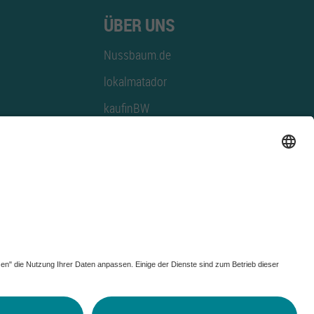
ÜBER UNS
Nussbaum.de
lokalmatador
kaufinBW
Nussbaum Club
NussbaumID
Nussbaum Medien