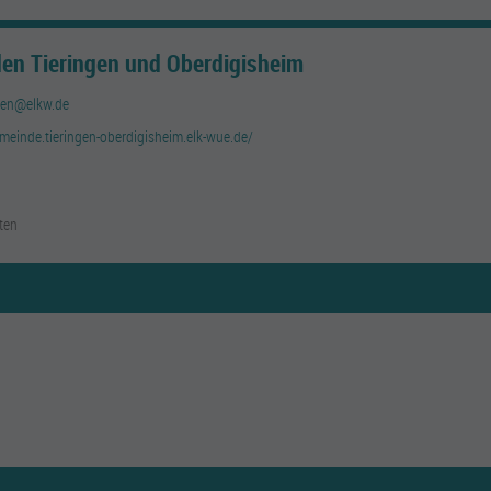
en Tieringen und Oberdigisheim
ngen@elkw.de
meinde.tieringen-oberdigisheim.elk-wue.de/
ten