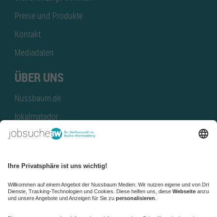
Preise und Produkte
Kontakt
Mediadaten
ÜBER UNS
Nussbaum.de
lokalmatador
kaufinBW
Nussbaum Club
NussbaumID
Nussbaum Medien