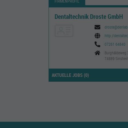
FIRMENPROFIL
Dentaltechnik Droste GmbH
droste@denlab
http://dentalte
07261 64840
Burghäldeweg 
74889 Sinshei
AKTUELLE JOBS (
0
)