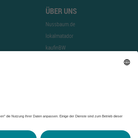
ÜBER UNS
Nussbaum.de
lokalmatador
kaufinBW
Nussbaum Club
NussbaumID
Nussbaum Medien