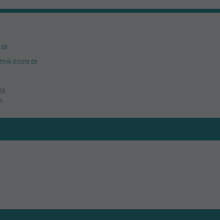
.de
chnik-droste.de
38
m