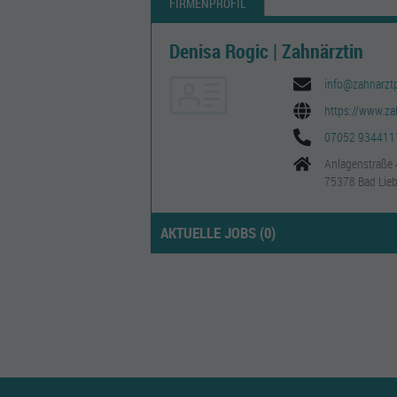
FIRMENPROFIL
Denisa Rogic | Zahnärztin
info@zahnarztp
https://www.za
07052 934411
Anlagenstraße 
75378 Bad Lieb
AKTUELLE JOBS (
0
)