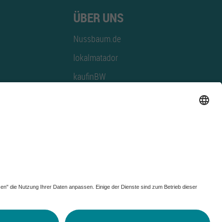
ÜBER UNS
Nussbaum.de
lokalmatador
kaufinBW
Nussbaum Club
NussbaumID
Nussbaum Medien