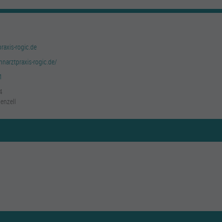
raxis-rogic.de
hnarztpraxis-rogic.de/
1
4
enzell