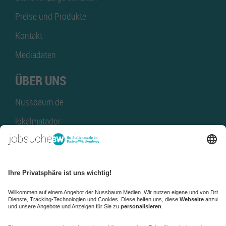
Preise und Produkte
Kontakt
Mediadaten
ÜBER UNS
Nussbaum.de
lokalmatador
kaufinBW
Nussbaum Club
NussbaumID
Nussbaum Medien