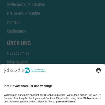
Stellenanzeige schalten
Preise und Produkte
Kontakt
Mediadaten
ÜBER UNS
Nussbaum.de
lokalmatador
kaufinBW
Nussbaum Club
NussbaumID
Nussbaum Medien