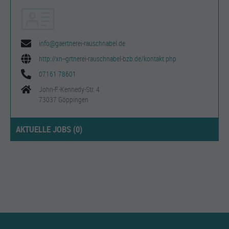
info@gaertnerei-rauschnabel.de
http://xn--grtnerei-rauschnabel-bzb.de/kontakt.php
07161 78601
John-F.-Kennedy-Str. 4
73037 Göppingen
AKTUELLE JOBS (
0
)