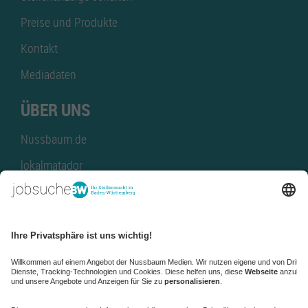
Preise und Produkte
Kontakt
Mediadaten
ÜBER UNS
Nussbaum.de
lokalmatador
kaufinBW
Nussbaum Club
NussbaumID
Nussbaum Medien