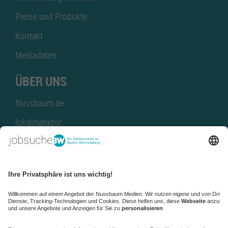
Preise und Produkte
Kontakt
Mediadaten
ÜBER UNS
Nussbaum.de
lokalmatador
kaufinBW
Nussbaum Club
NussbaumID
Nussbaum Medien