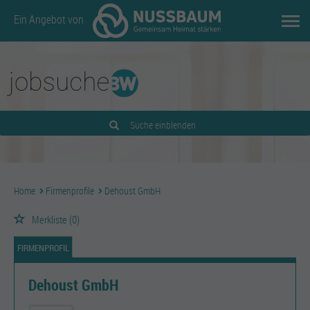
Ein Angebot von
Suche einblenden
Home
Firmenprofile
Dehoust GmbH
Merkliste
(0)
FIRMENPROFIL
Dehoust GmbH