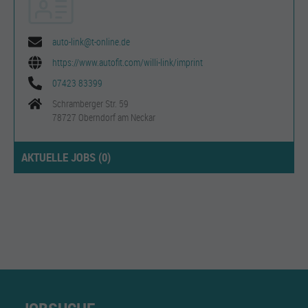
auto-link@t-online.de
https://www.autofit.com/willi-link/imprint
07423 83399
Schramberger Str. 59
78727 Oberndorf am Neckar
AKTUELLE JOBS (
0
)