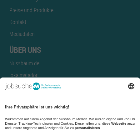
Preise und Produkte
Kontakt
Mediadaten
ÜBER UNS
Nussbaum.de
lokalmatador
kaufinBW
Nussbaum Club
NussbaumID
Nussbaum Medien