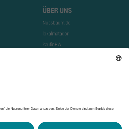
ÜBER UNS
Nussbaum.de
lokalmatador
kaufinBW
Nussbaum Club
NussbaumID
Nussbaum Medien