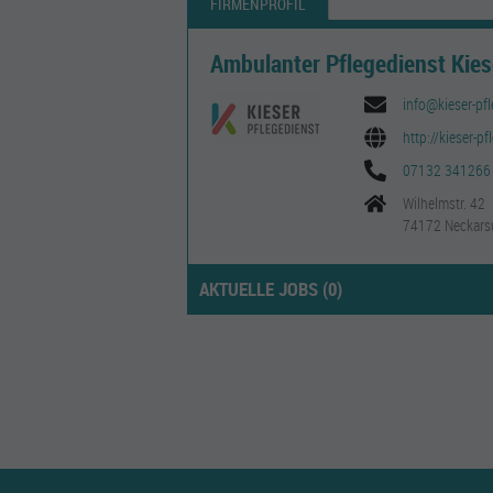
FIRMENPROFIL
Ambulanter Pflegedienst Kie
info@kieser-pf
http://kieser-pf
07132 341266
Wilhelmstr. 42
74172 Neckars
AKTUELLE JOBS (
0
)