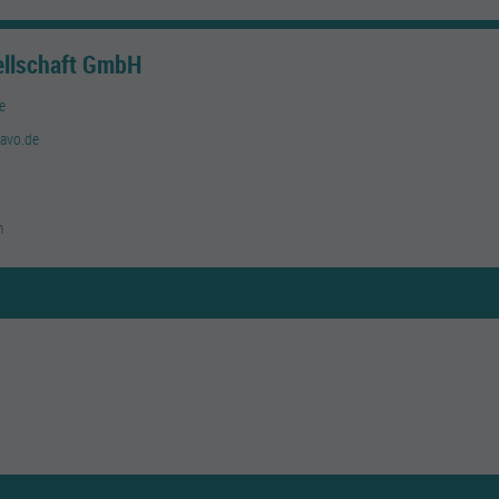
ellschaft GmbH
e
avo.de
m