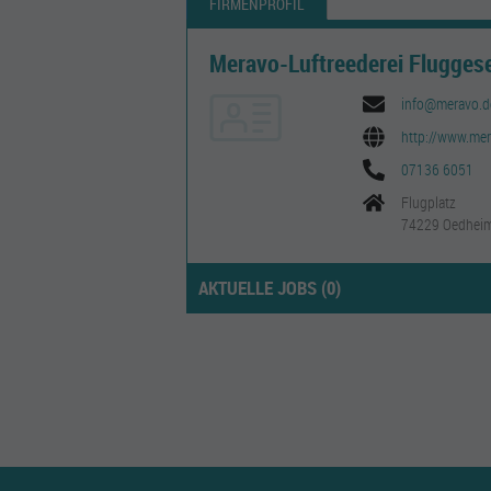
FIRMENPROFIL
Meravo-Luftreederei Flugges
info@meravo.d
http://www.mer
07136 6051
Flugplatz
74229 Oedhei
AKTUELLE JOBS (
0
)