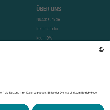
ÜBER UNS
Nussbaum.de
lokalmatador
kaufinBW
Nussbaum Club
NussbaumID
Nussbaum Medien