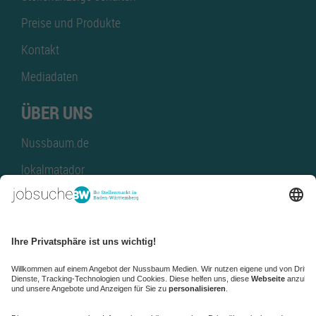
Preise und Produkte
Kontakt
Mediadaten
ÜBER UNS
Nussbaum.de
lokalmatador
kaufinBW
Nussbaum Club
NussbaumID
Nussbaum Medien