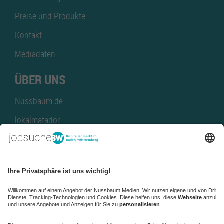
Preise und Produkte
Kontakt
Mediadaten
ÜBER UNS
Nussbaum.de
lokalmatador
kaufinBW
Nussbaum Club
NussbaumID
Nussbaum Medien