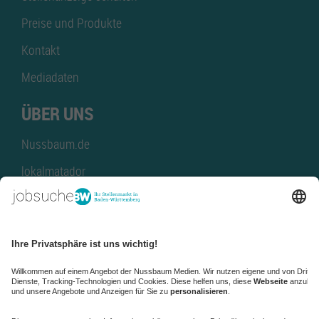
Preise und Produkte
Kontakt
Mediadaten
ÜBER UNS
Nussbaum.de
lokalmatador
kaufinBW
Nussbaum Club
NussbaumID
Nussbaum Medien