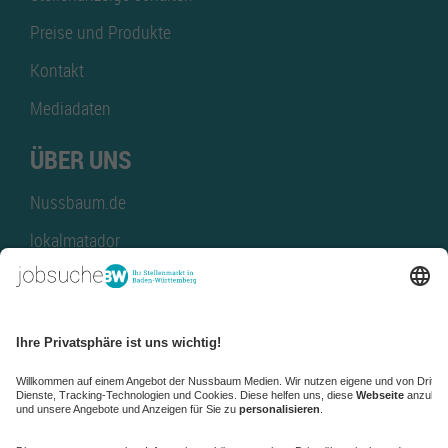
Preise und Produkte
Kontakt
Mediadaten
ÜBER UNS
Nussbaum.de
lokalmatador
kaufinBW
Nussbaum Club
NussbaumID
Nussbaum Medien