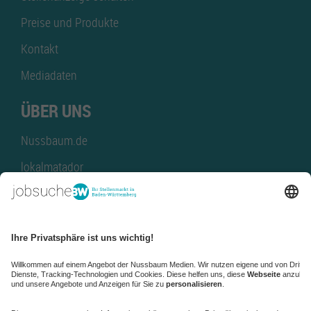
Preise und Produkte
Kontakt
Mediadaten
ÜBER UNS
Nussbaum.de
lokalmatador
kaufinBW
Nussbaum Club
NussbaumID
Nussbaum Medien