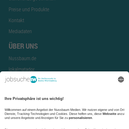
Preise und Produkte
Kontakt
Mediadaten
ÜBER UNS
Nussbaum.de
lokalmatador
kaufinBW
Nussbaum Club
NussbaumID
Nussbaum Medien