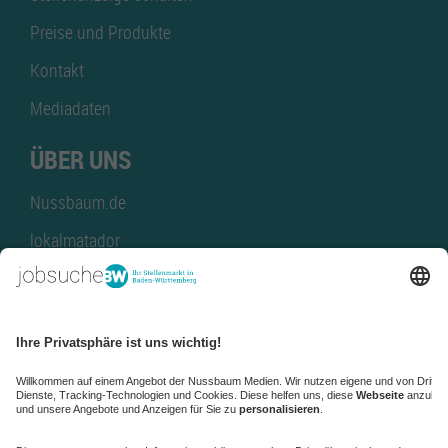
Preise und Produkte
Kontakt
Mediadaten
ÜBER UNS
Nussbaum.de
lokalmatador
kaufinBW
Nussbaum Club
NussbaumID
Nussbaum Medien