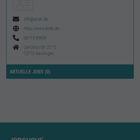
info@airtec.de
https://www.airtec.de
06173 95620
Carl-Zeiss-Str. 22 72
72770 Reutlingen
AKTUELLE JOBS (
0
)