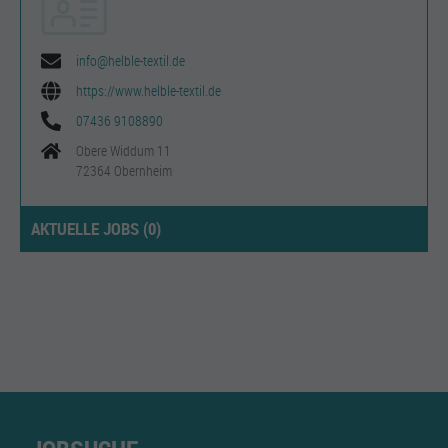
info@helble-textil.de
https://www.helble-textil.de
07436 9108890
Obere Widdum 11
72364 Obernheim
AKTUELLE JOBS (
0
)