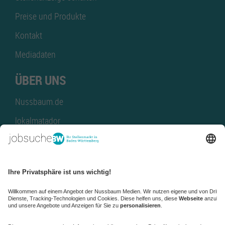
Preise und Produkte
Kontakt
Mediadaten
ÜBER UNS
Nussbaum.de
lokalmatador
kaufinBW
Nussbaum Club
NussbaumID
Nussbaum Medien