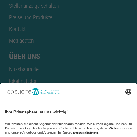
Stellenanzeige schalten
Preise und Produkte
Kontakt
Mediadaten
ÜBER UNS
Nussbaum.de
lokalmatador
kaufinBW
Nussbaum Club
NussbaumID
Nussbaum Medien