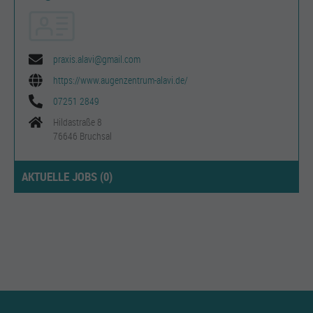
praxis.alavi@gmail.com
https://www.augenzentrum-alavi.de/
07251 2849
Hildastraße 8
76646 Bruchsal
AKTUELLE JOBS (
0
)