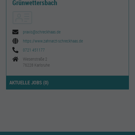
Grünwettersbach
praxis@schreckhaas.de
https://www.zahnarzt-schreckhaas.de
0721 451177
Wiesenstraße 2
76228 Karlsruhe
AKTUELLE JOBS (
0
)