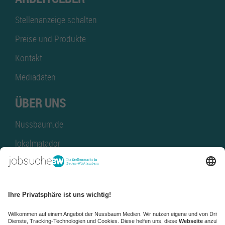
Stellenanzeige schalten
Preise und Produkte
Kontakt
Mediadaten
ÜBER UNS
Nussbaum.de
lokalmatador
kaufinBW
Nussbaum Club
NussbaumID
Nussbaum Medien