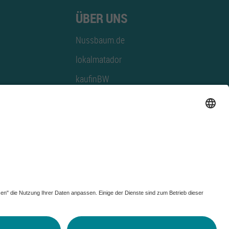
ÜBER UNS
Nussbaum.de
lokalmatador
kaufinBW
Nussbaum Club
NussbaumID
Nussbaum Medien