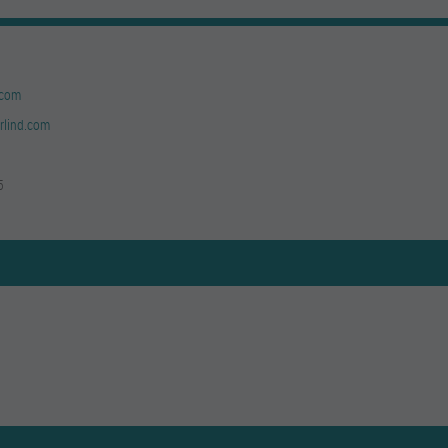
.com
rlind.com
5