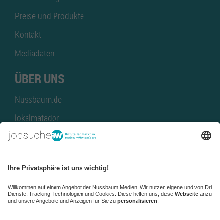
Preise und Produkte
Kontakt
Mediadaten
ÜBER UNS
Nussbaum.de
lokalmatador
kaufinBW
Nussbaum Club
NussbaumID
Nussbaum Medien