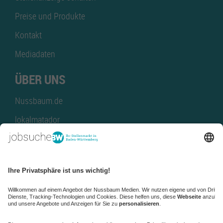
Preise und Produkte
Kontakt
Mediadaten
ÜBER UNS
Nussbaum.de
lokalmatador
kaufinBW
Nussbaum Club
NussbaumID
Nussbaum Medien