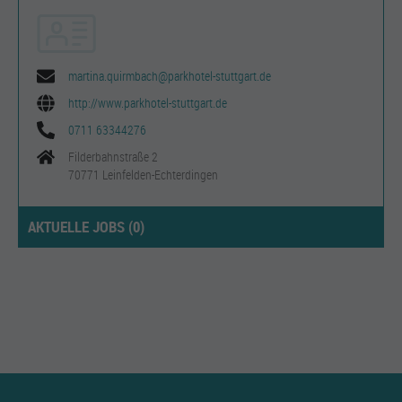
martina.quirmbach@parkhotel-stuttgart.de
http://www.parkhotel-stuttgart.de
0711 63344276
Filderbahnstraße 2
70771 Leinfelden-Echterdingen
AKTUELLE JOBS (
0
)