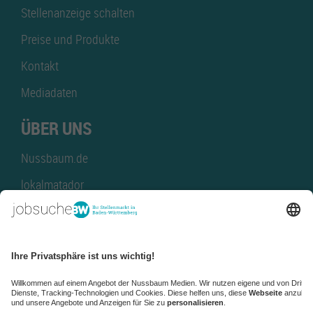
Stellenanzeige schalten
Preise und Produkte
Kontakt
Mediadaten
ÜBER UNS
Nussbaum.de
lokalmatador
kaufinBW
Nussbaum Club
NussbaumID
Nussbaum Medien