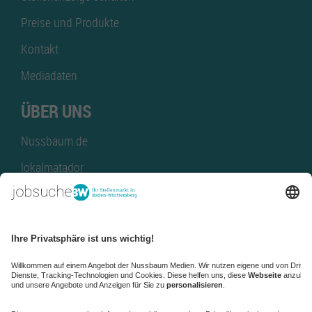
Preise und Produkte
Kontakt
Mediadaten
ÜBER UNS
Nussbaum.de
lokalmatador
kaufinBW
Nussbaum Club
NussbaumID
Nussbaum Medien