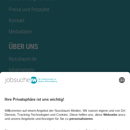
Preise und Produkte
Kontakt
Mediadaten
ÜBER UNS
Nussbaum.de
lokalmatador
kaufinBW
Nussbaum Club
NussbaumID
Nussbaum Medien