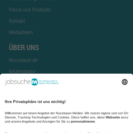
Preise und Produkte
Kontakt
Mediadaten
ÜBER UNS
Nussbaum.de
lokalmatador
kaufinBW
Nussbaum Club
NussbaumID
Nussbaum Medien