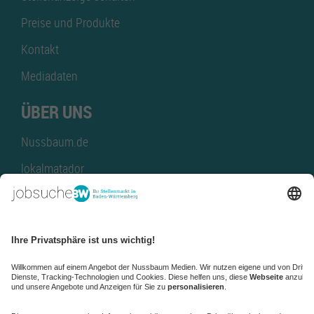
Preise und Produkte
Kontakt
Mediadaten
ÜBER UNS
Nussbaum.de
lokalmatador
kaufinBW
Nussbaum Club
NussbaumID
Nussbaum Medien