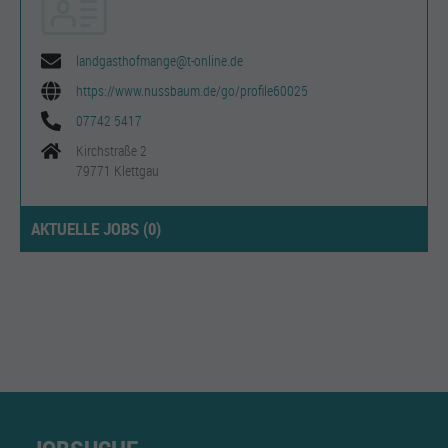
landgasthofmange@t-online.de
https://www.nussbaum.de/go/profile60025
07742 5417
Kirchstraße 2
79771 Klettgau
AKTUELLE JOBS (
0
)