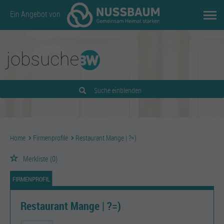
Ein Angebot von
Suche einblenden
Home
Firmenprofile
Restaurant Mange | ?=)
Merkliste
(0)
FIRMENPROFIL
Restaurant Mange | ?=)