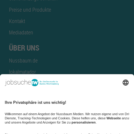
Preise und Produkte
Kontakt
Mediadaten
ÜBER UNS
Nussbaum.de
lokalmatador
kaufinBW
Nussbaum Club
NussbaumID
Nussbaum Medien