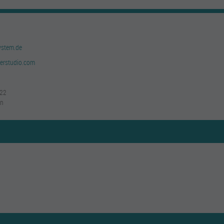
ystem.de
erstudio.com
 22
en