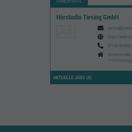
FIRMENPROFIL
Hörstudio Tiesing GmbH
service@hoers
https://www.ho
07156 964600
Siemensstraße
71254 Ditzing
AKTUELLE JOBS (
0
)