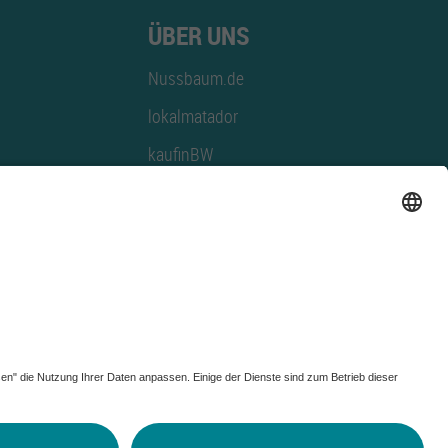
ÜBER UNS
Nussbaum.de
lokalmatador
kaufinBW
Nussbaum Club
NussbaumID
Nussbaum Medien