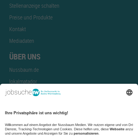
Stellenanzeige schalten
Preise und Produkte
Kontakt
Mediadaten
ÜBER UNS
Nussbaum.de
lokalmatador
kaufinBW
Nussbaum Club
NussbaumID
Nussbaum Medien