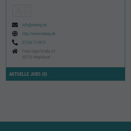
info@maseg.de
http://www.maseg.de
07254 710910
Franz-Sigel-Straße 23
68753 Waghäusel
AKTUELLE JOBS (
0
)