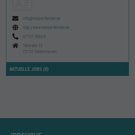
info@motzer-fenster.de
http://www.motzer-fenster.de
07157 5662-0
Talstraße 33
72135 Dettenhausen
AKTUELLE JOBS (
0
)