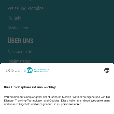
Preise und Produkte
Kontakt
Mediadaten
ÜBER UNS
Nussbaum.de
lokalmatador
kaufinBW
Nussbaum Club
NussbaumID
Nussbaum Medien