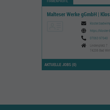
FIRMENPROFIL
Malteser Werke gGmbH | Klo
kloster.badwim
https://kloster
07063 97040
Lindenplatz 7
74206 Bad Wi
AKTUELLE JOBS (
0
)