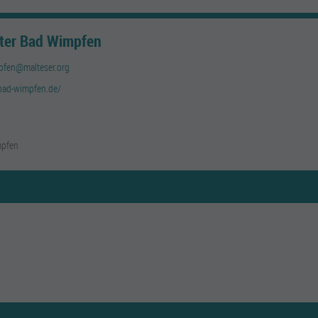
ster Bad Wimpfen
pfen@malteser.org
-bad-wimpfen.de/
mpfen