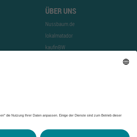
ÜBER UNS
Nussbaum.de
lokalmatador
kaufinBW
Nussbaum Club
NussbaumID
Nussbaum Medien