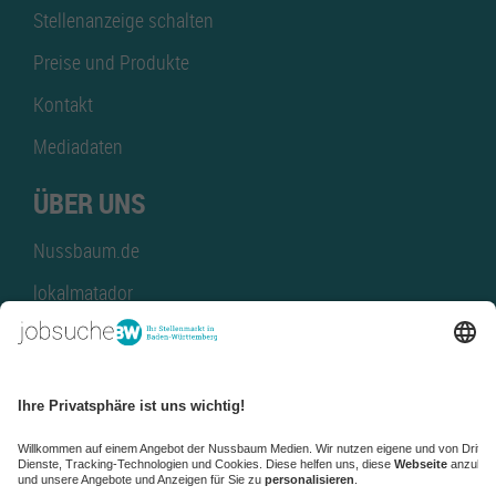
Stellenanzeige schalten
Preise und Produkte
Kontakt
Mediadaten
ÜBER UNS
Nussbaum.de
lokalmatador
kaufinBW
Nussbaum Club
NussbaumID
Nussbaum Medien