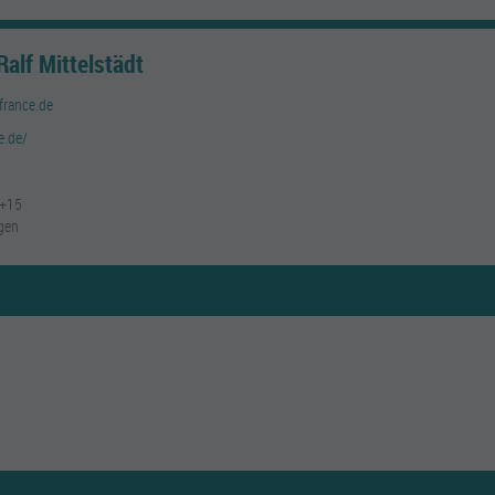
alf Mittelstädt
france.de
e.de/
3+15
gen