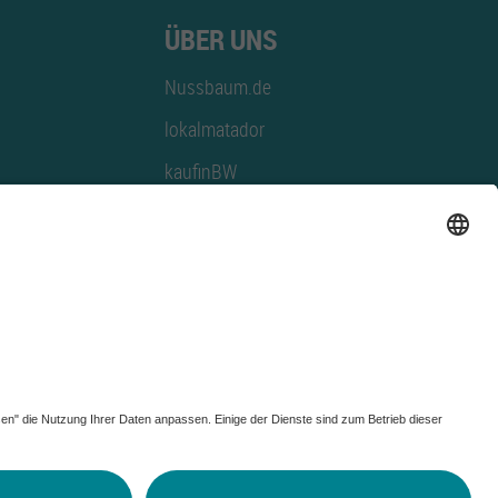
ÜBER UNS
Nussbaum.de
lokalmatador
kaufinBW
Nussbaum Club
NussbaumID
Nussbaum Medien