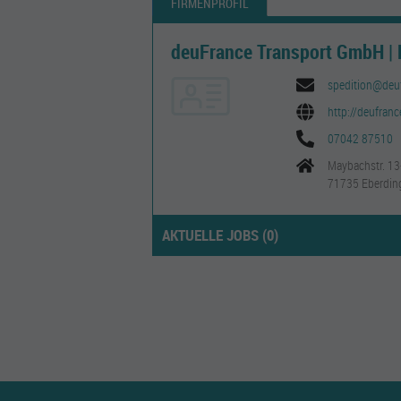
FIRMENPROFIL
deuFrance Transport GmbH | R
spedition@deu
http://deufranc
07042 87510
Maybachstr. 1
71735 Eberdin
AKTUELLE JOBS (
0
)