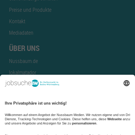
Preise und Produkte
Kontakt
Mediadaten
ÜBER UNS
Nussbaum.de
lokalmatador
kaufinBW
Nussbaum Club
NussbaumID
Nussbaum Medien