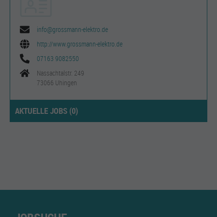
info@grossmann-elektro.de
http://www.grossmann-elektro.de
07163 9082550
Nassachtalstr. 249
73066 Uhingen
AKTUELLE JOBS (
0
)