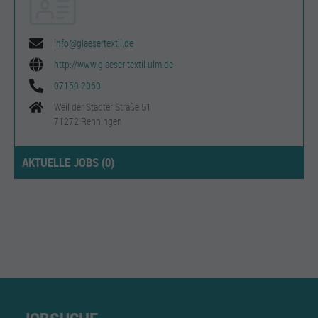
info@glaesertextil.de
http://www.glaeser-textil-ulm.de
07159 2060
Weil der Städter Straße 51
71272 Renningen
AKTUELLE JOBS (
0
)