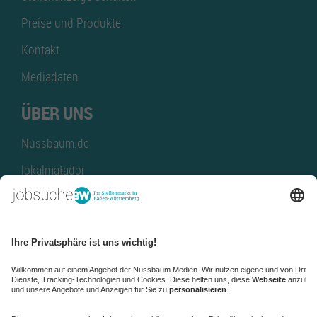
Preise und Produkte
Kontakt
Mediadaten
ÜBER UNS
Nussbaum.de
lokalmatador
kaufinBW
Nussbaum Club
NussbaumID
Nussbaum Medien