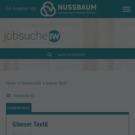
Ein Angebot von
Suche einblenden
Home
Firmenprofile
Glaeser Textil
Merkliste
(0)
FIRMENPROFIL
Glaeser Textil