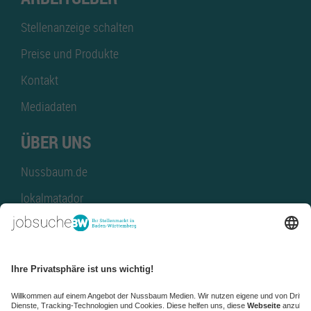
Stellenanzeige schalten
Preise und Produkte
Kontakt
Mediadaten
ÜBER UNS
Nussbaum.de
lokalmatador
kaufinBW
Nussbaum Club
NussbaumID
Nussbaum Medien