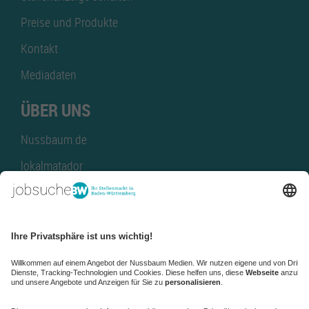
Preise und Produkte
Kontakt
Mediadaten
ÜBER UNS
Nussbaum.de
lokalmatador
kaufinBW
Nussbaum Club
NussbaumID
Nussbaum Medien