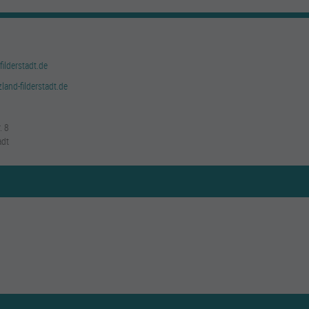
ilderstadt.de
land-filderstadt.de
. 8
adt