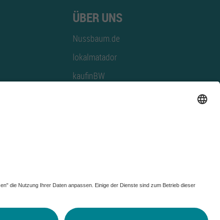
ÜBER UNS
Nussbaum.de
lokalmatador
kaufinBW
Nussbaum Club
NussbaumID
Nussbaum Medien