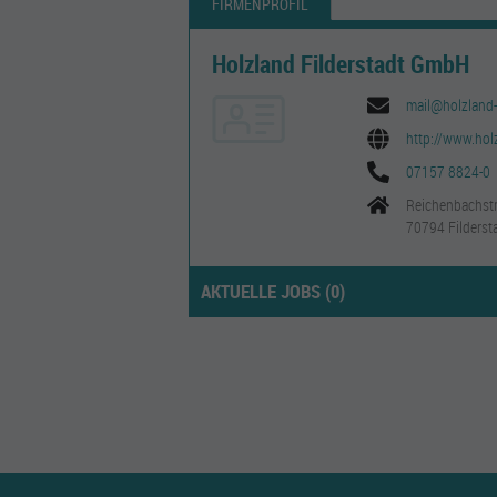
FIRMENPROFIL
Holzland Filderstadt GmbH
mail@holzland-f
http://www.holz
07157 8824-0
Reichenbachstr
70794 Filderst
AKTUELLE JOBS (
0
)