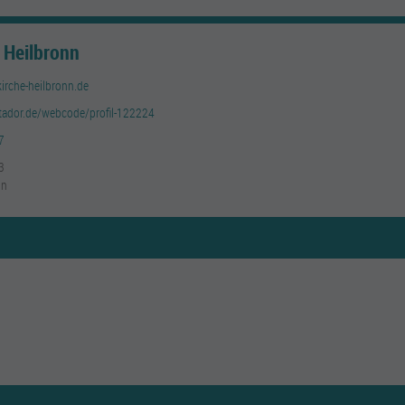
| Heilbronn
irche-heilbronn.de
atador.de/webcode/profil-122224
7
3
nn