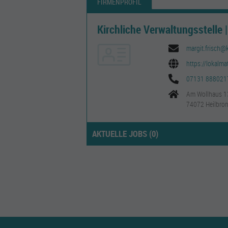
FIRMENPROFIL
Kirchliche Verwaltungsstelle 
margit.frisch@k
https://lokalm
07131 888021
Am Wollhaus 1
74072 Heilbro
AKTUELLE JOBS (
0
)