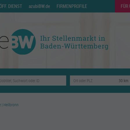
ÖFF. DIENST
azubiBW.de
FIRMENPROFILE
FÜR
e | Heilbronn