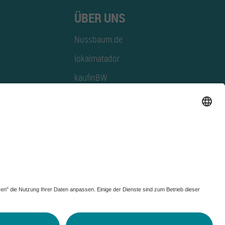
ÜBER UNS
Nussbaum.de
lokalmatador
kaufinBW
Nussbaum Club
NussbaumID
Nussbaum Medien