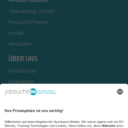
Stellenanzeige schalten
Preise und Produkte
Kontakt
Mediadaten
ÜBER UNS
Nussbaum.de
lokalmatador
kaufinBW
Nussbaum Club
NussbaumID
Nussbaum Medien