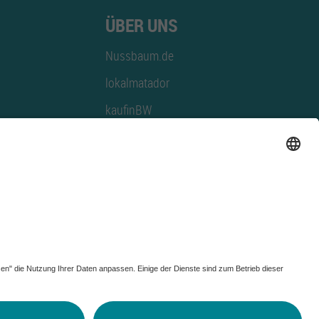
ÜBER UNS
Nussbaum.de
lokalmatador
kaufinBW
Nussbaum Club
NussbaumID
Nussbaum Medien