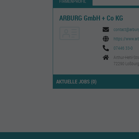
FIRMENPROFIL
ARBURG GmbH + Co KG
contact@arbur
https://www.a
07446 33-0
Arthur-Hehl-Str
72290 Loßbur
AKTUELLE JOBS (
0
)