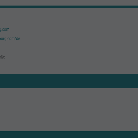
g.com
rburg.com/de
aße
g